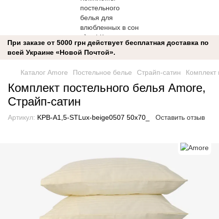
При заказе от 5000 грн действует бесплатная доставка по
всей Украине «Новой Почтой».
Каталог Amore
Постельное белье
Страйп-сатин
Комплект 
Комплект постельного белья Amore,
Страйп-сатин
Артикул:
KPB-A1,5-STLux-beige0507 50x70_
Оставить отзыв