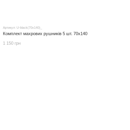
Артикул: U-black(70x140)_
Комплект махрових рушників 5 шт. 70x140
1 150 грн