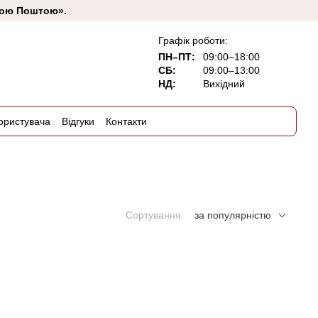
овою Поштою».
Графік роботи:
ПН–ПТ:
09:00–18:00
СБ:
09:00–13:00
НД:
Вихідний
ористувача
Відгуки
Контакти
Сортування:
за популярністю