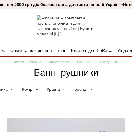
ні від 5000 грн діє безкоштовна доставка по всій Україні «Н
вка
Обмін та повернення
Блог
Текстиль для HoReCa
Угода к
Головна | Amore.ua
Каталог Amore
Рушники
Банні рушники
Банні рушники
ника
Колір
Країна
Бренд