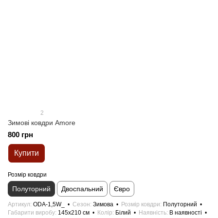
2
Зимові ковдри Amore
800 грн
Купити
Розмір ковдри
Полуторний
Двоспальний
Євро
Артикул
ODA-1,5W_
Сезон
Зимова
Розмір ковдри
Полуторний
Габарити виробу
145x210 см
Колір
Білий
Наявність
В наявності