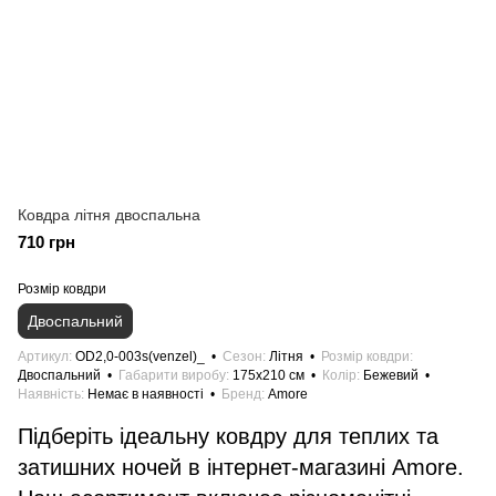
Ковдра літня двоспальна
710 грн
Розмір ковдри
Двоспальний
Артикул
OD2,0-003s(venzel)_
Сезон
Літня
Розмір ковдри
Двоспальний
Габарити виробу
175x210 см
Колір
Бежевий
Наявність
Немає в наявності
Бренд
Amore
Підберіть ідеальну ковдру для теплих та
затишних ночей в інтернет-магазині Amore.