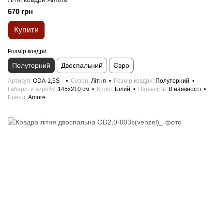
670 грн
Купити
Розмір ковдри
Полуторний
Двоспальний
Євро
Артикул
ODA-1,5S_
Сезон
Літня
Розмір ковдри
Полуторний
Габарити виробу
145x210 см
Колір
Білий
Наявність
В наявності
Бренд
Amore