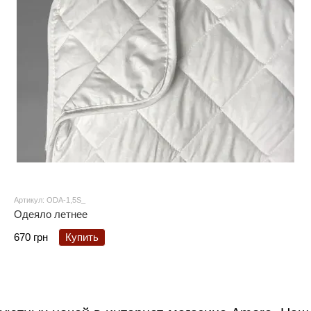
Артикул: ODA-1,5S_
Одеяло летнее
670 грн
Купить