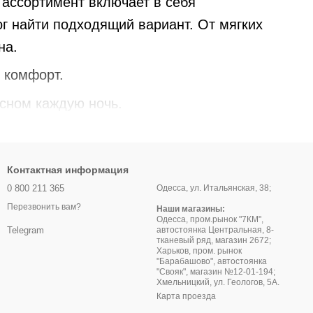
 ассортимент включает в себя
г найти подходящий вариант. От мягких
на.
 комфорт.
сном каждую ночь.
Контактная информация
0 800 211 365
Одесса, ул. Итальянская, 38;
Перезвонить вам?
Наши магазины:
Одесса, пром.рынок "7КМ",
автостоянка Центральная, 8-
Telegram
тканевый ряд, магазин 2672;
Харьков, пром. рынок
"Барабашово", автостоянка
"Свояк", магазин №12-01-194;
Хмельницкий, ул. Геологов, 5А.
Карта проезда