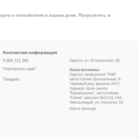
орта и спокойствия в вашем доме. Погрузитесь в
Контактная информация
0 800 211 365
Одесса, ул. Итальянская, 38;
Перезвонить вам?
Наши магазины:
Одесса, пром.рынок "7КМ",
автостоянка Центральная, 8-
Telegram
тканевый ряд, магазин 2672;
Харьков, пром. рынок
"Барабашово", автостоянка
"Свояк", магазин №12-01-194;
Хмельницкий, ул. Геологов, 5А.
Карта проезда