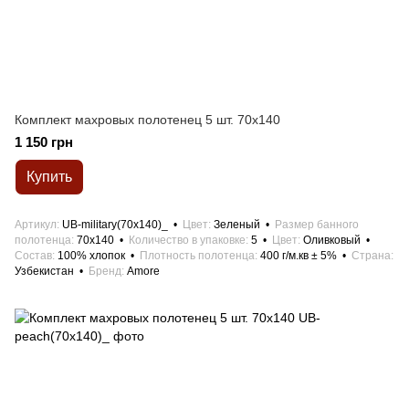
Комплект махровых полотенец 5 шт. 70x140
1 150 грн
Купить
Артикул
UB-military(70x140)_
Цвет
Зеленый
Размер банного
полотенца
70x140
Количество в упаковке
5
Цвет
Оливковый
Состав
100% хлопок
Плотность полотенца
400 г/м.кв ± 5%
Страна
Узбекистан
Бренд
Amore