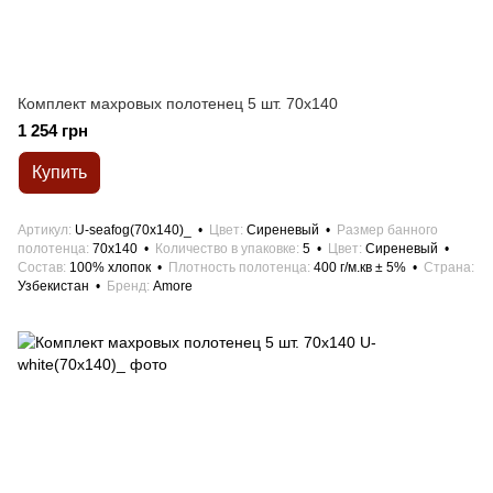
Комплект махровых полотенец 5 шт. 70x140
1 254 грн
Купить
Артикул
U-seafog(70x140)_
Цвет
Сиреневый
Размер банного
полотенца
70x140
Количество в упаковке
5
Цвет
Сиреневый
Состав
100% хлопок
Плотность полотенца
400 г/м.кв ± 5%
Страна
Узбекистан
Бренд
Amore