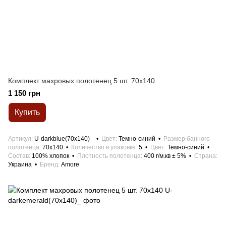
Комплект махровых полотенец 5 шт. 70x140
1 150 грн
Купить
Артикул
U-darkblue(70х140)_
Цвет
Темно-синий
Размер банного
полотенца
70x140
Количество в упаковке
5
Цвет
Темно-синий
Состав
100% хлопок
Плотность полотенца
400 г/м.кв ± 5%
Страна
Украина
Бренд
Amore