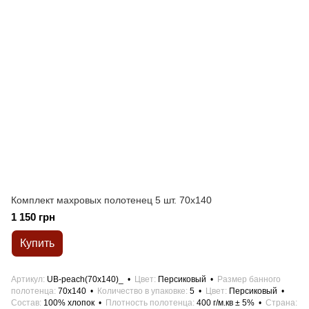
Комплект махровых полотенец 5 шт. 70x140
1 150 грн
Купить
Артикул
UB-peach(70x140)_
Цвет
Персиковый
Размер банного
полотенца
70x140
Количество в упаковке
5
Цвет
Персиковый
Состав
100% хлопок
Плотность полотенца
400 г/м.кв ± 5%
Страна