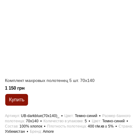
Комплект махровых полотенец 5 шт. 70x140
1 150 грн
Купить
Артикул
UB-darkblue(70x140)_
Цвет
Темно-синий
Размер банного
полотенца
70x140
Количество в упаковке
5
Цвет
Темно-синий
Состав
100% хлопок
Плотность полотенца
400 г/м.кв ± 5%
Страна
Узбекистан
Бренд
Amore