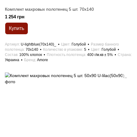
Комплект махровых полотенец 5 шт. 70x140
1 254 грн
Купить
Артикул
U-lightblue(70х140)_
Цвет
Голубой
Размер банного
полотенца
70x140
Количество в упаковке
5
Цвет
Голубой
Состав
100% хлопок
Плотность полотенца
400 г/м.кв ± 5%
Страна
Украина
Бренд
Amore