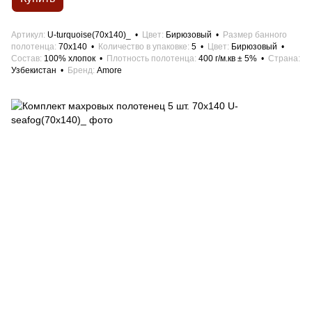
Артикул
U-turquoise(70x140)_
Цвет
Бирюзовый
Размер банного
полотенца
70x140
Количество в упаковке
5
Цвет
Бирюзовый
Состав
100% хлопок
Плотность полотенца
400 г/м.кв ± 5%
Страна
Узбекистан
Бренд
Amore