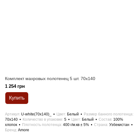
Комплект махровых полотенец 5 шт. 70x140
1 254 грн
Купить
Артикул
U-white(70x140)_
Цвет
Белый
Размер банного полотенца
70x140
Количество в упаковке
5
Цвет
Белый
Состав
100%
хлопок
Плотность полотенца
400 г/м.кв ± 5%
Страна
Узбекистан
Бренд
Amore