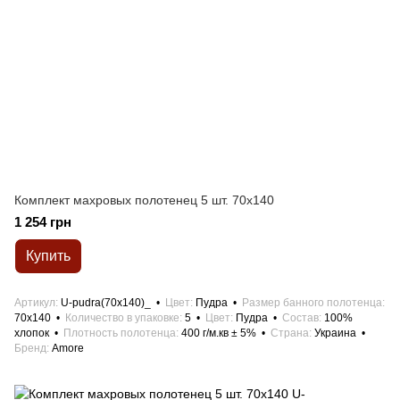
Комплект махровых полотенец 5 шт. 70x140
1 254 грн
Купить
Артикул
U-pudra(70x140)_
Цвет
Пудра
Размер банного полотенца
70x140
Количество в упаковке
5
Цвет
Пудра
Состав
100%
хлопок
Плотность полотенца
400 г/м.кв ± 5%
Страна
Украина
Бренд
Amore