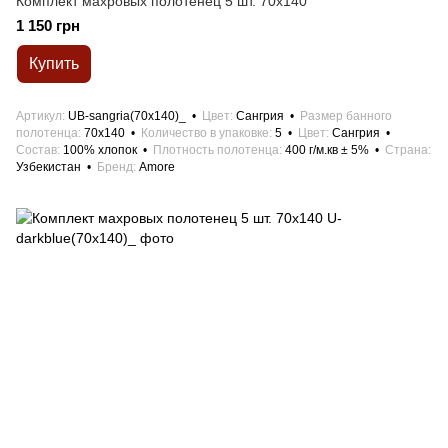
Комплект махровых полотенец 5 шт. 70x140
1 150 грн
Купить
Артикул
UB-sangria(70x140)_
Цвет
Сангрия
Размер банного
полотенца
70x140
Количество в упаковке
5
Цвет
Сангрия
Состав
100% хлопок
Плотность полотенца
400 г/м.кв ± 5%
Страна
Узбекистан
Бренд
Amore