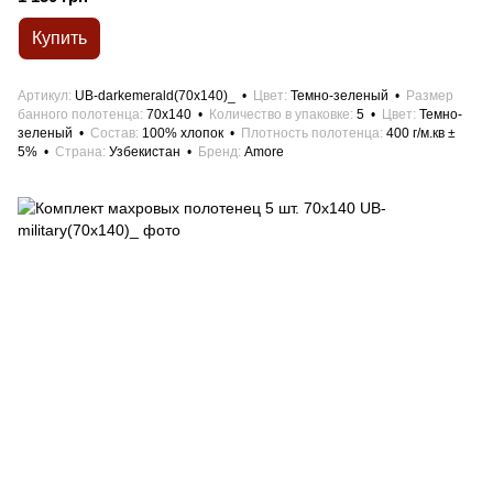
Купить
Артикул
UB-darkemerald(70x140)_
Цвет
Темно-зеленый
Размер
банного полотенца
70x140
Количество в упаковке
5
Цвет
Темно-
зеленый
Состав
100% хлопок
Плотность полотенца
400 г/м.кв ±
5%
Страна
Узбекистан
Бренд
Amore