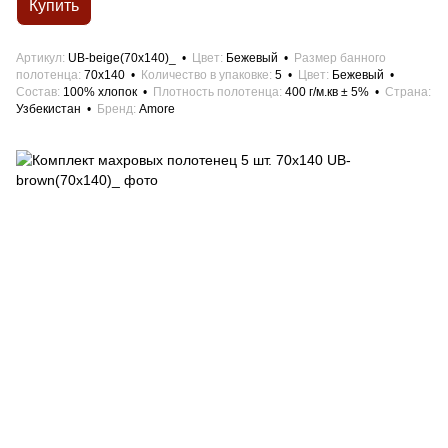
Купить
Артикул
UB-beige(70x140)_
Цвет
Бежевый
Размер банного
полотенца
70x140
Количество в упаковке
5
Цвет
Бежевый
Состав
100% хлопок
Плотность полотенца
400 г/м.кв ± 5%
Страна
Узбекистан
Бренд
Amore