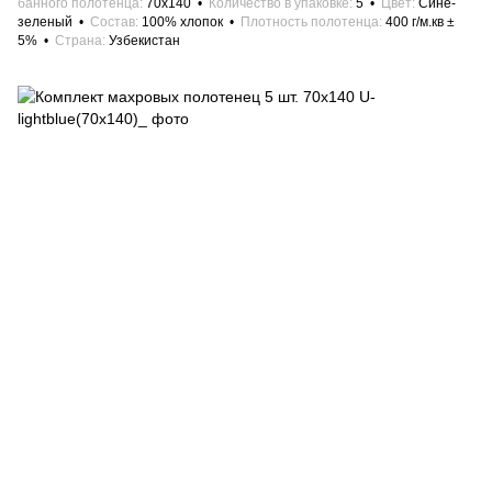
банного полотенца
70x140
Количество в упаковке
5
Цвет
Сине-
зеленый
Состав
100% хлопок
Плотность полотенца
400 г/м.кв ±
5%
Страна
Узбекистан