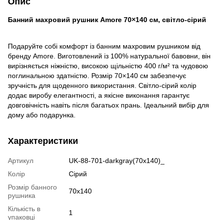
Опис
Банний махровий рушник Amore 70×140 см, світло-сірий
Подаруйте собі комфорт із банним махровим рушником від
бренду Amore. Виготовлений із 100% натуральної бавовни, він
вирізняється ніжністю, високою щільністю 400 г/м² та чудовою
поглинальною здатністю. Розмір 70×140 см забезпечує
зручність для щоденного використання. Світло-сірий колір
додає виробу елегантності, а якісне виконання гарантує
довговічність навіть після багатьох прань. Ідеальний вибір для
дому або подарунка.
Характеристики
Артикул
UK-88-701-darkgray(70x140)_
Колір
Сірий
Розмір банного
70x140
рушника
Кількість в
1
упаковці