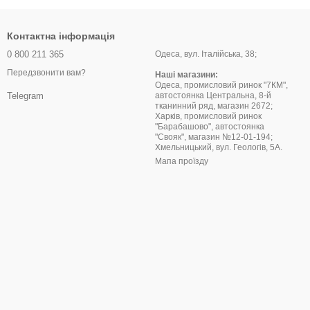
Контактна інформація
0 800 211 365
Одеса, вул. Італійська, 38;
Передзвонити вам?
Наші магазини:
Одеса, промисловий ринок "7КМ",
автостоянка Центральна, 8-й
Telegram
тканинний ряд, магазин 2672;
Харків, промисловий ринок
"Барабашово", автостоянка
"Свояк", магазин №12-01-194;
Хмельницький, вул. Геологів, 5А.
Мапа проїзду