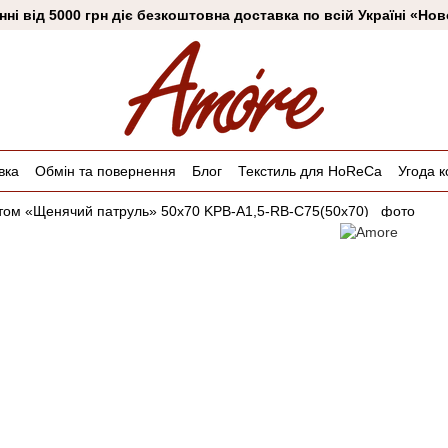
ні від 5000 грн діє безкоштовна доставка по всій Україні «Н
вка
Обмін та повернення
Блог
Текстиль для HoReCa
Угода к