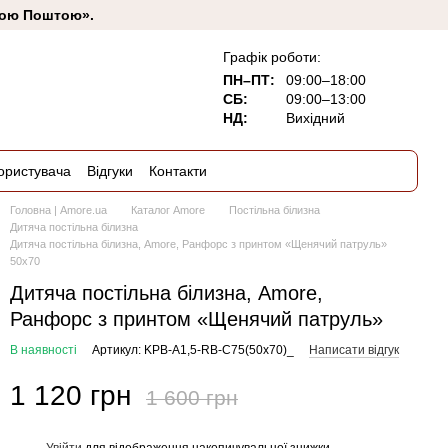
овою Поштою».
Графік роботи:
ПН–ПТ:
09:00–18:00
СБ:
09:00–13:00
НД:
Вихідний
ористувача
Відгуки
Контакти
Головна | Amore.ua
Каталог Amore
Постільна білизна
Дитяча постільна білизна
Дитяча постільна білизна, Amore, Ранфорс з принтом «Щенячий патруль»
50x70
Дитяча постільна білизна, Amore,
Ранфорс з принтом «Щенячий патруль»
В наявності
Артикул: KPB-A1,5-RB-C75(50x70)_
Написати відгук
1 120 грн
1 600 грн
Увійти
для відображення накопичувальної знижки