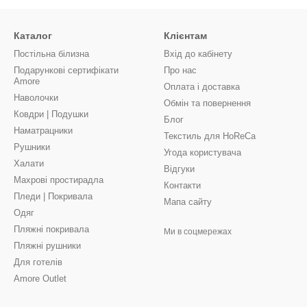
Каталог
Клієнтам
Постільна білизна
Вхід до кабінету
Подарункові сертифікати
Про нас
Amore
Оплата і доставка
Наволочки
Обмін та повернення
Ковдри | Подушки
Блог
Наматрацники
Текстиль для HoReCa
Рушники
Угода користувача
Халати
Відгуки
Махрові простирадла
Контакти
Пледи | Покривала
Мапа сайту
Одяг
Пляжні покривала
Ми в соцмережах
Пляжні рушники
Для готелів
Amore Outlet