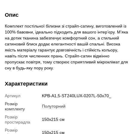
Опис
Комплект постільної білизни зі страйп-сатину, виготовлений із
100% бавовни, ідеально підходить для вашого інтер’єру. М’яка
на дотик тканина забезпечує комфортний сон, а стильний
сатиновий блиск додає елегантності вашій спальні. Висока
якість матеріалу гарантує довговічність і стійкість кольору,
навіть після численних прань. Страйп-сатин відмінно
пропускає повітря, тому створює сприятливий мікроклімат для
сну в будь-яку пору року.
Характеристики
Артикул
KPB-A1,5-ST240LUX-0207L-50x70_
Розмір
Полуторний
комплекту
Розмір
150x215 см
простирадла
Розмір
150x215 см