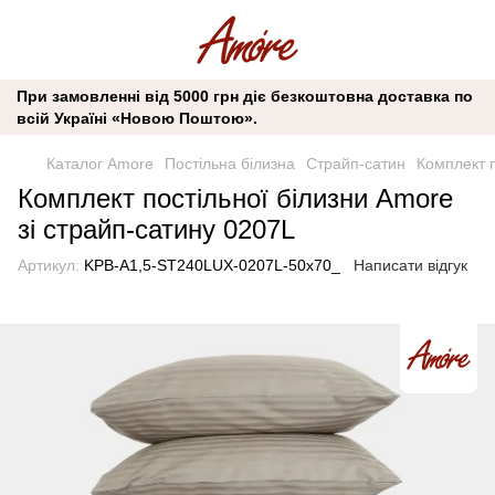
При замовленні від 5000 грн діє безкоштовна доставка по
всій Україні «Новою Поштою».
Каталог Amore
Постільна білизна
Страйп-сатин
Комплект п
Комплект постільної білизни Amore
зі страйп-сатину 0207L
Артикул:
KPB-A1,5-ST240LUX-0207L-50x70_
Написати відгук