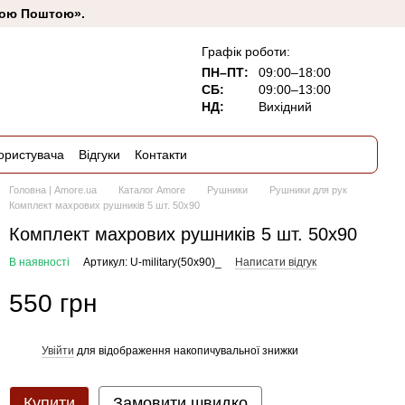
овою Поштою».
Графік роботи:
ПН–ПТ:
09:00–18:00
СБ:
09:00–13:00
НД:
Вихідний
ористувача
Відгуки
Контакти
Головна | Amore.ua
Каталог Amore
Рушники
Рушники для рук
Комплект махрових рушників 5 шт. 50x90
Комплект махрових рушників 5 шт. 50x90
В наявності
Артикул: U-military(50x90)_
Написати відгук
550 грн
Увійти
для відображення накопичувальної знижки
%
Купити
Замовити швидко