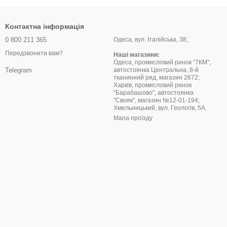
Контактна інформація
0 800 211 365
Одеса, вул. Італійська, 38;
Передзвонити вам?
Наші магазини:
Одеса, промисловий ринок "7КМ",
автостоянка Центральна, 8-й
Telegram
тканинний ряд, магазин 2672;
Харків, промисловий ринок
"Барабашово", автостоянка
"Свояк", магазин №12-01-194;
Хмельницький, вул. Геологів, 5А.
Мапа проїзду