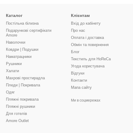
Каталог
Клієнтам
Постільна білизна
Вхід до кабінету
Подарункові сертифікати
Про нас
Amore
Оплата і доставка
Наволочки
Обмін та повернення
Ковдри | Подушки
Блог
Наматрацники
Текстиль для HoReCa
Рушники
Угода користувача
Халати
Відгуки
Махрові простирадла
Контакти
Пледи | Покривала
Мапа сайту
Одяг
Пляжні покривала
Ми в соцмережах
Пляжні рушники
Для готелів
Amore Outlet