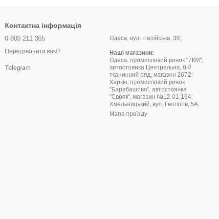
Контактна інформація
0 800 211 365
Одеса, вул. Італійська, 38;
Передзвонити вам?
Наші магазини:
Одеса, промисловий ринок "7КМ",
автостоянка Центральна, 8-й
Telegram
тканинний ряд, магазин 2672;
Харків, промисловий ринок
"Барабашово", автостоянка
"Свояк", магазин №12-01-194;
Хмельницький, вул. Геологів, 5А.
Мапа проїзду