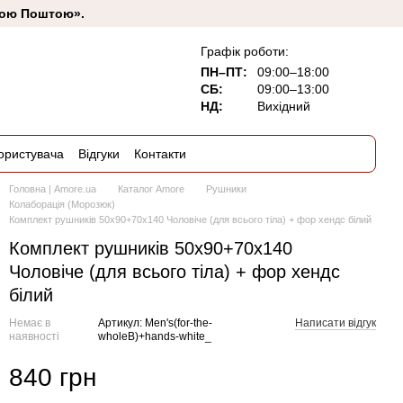
овою Поштою».
Графік роботи:
ПН–ПТ:
09:00–18:00
СБ:
09:00–13:00
НД:
Вихідний
ористувача
Відгуки
Контакти
Головна | Amore.ua
Каталог Amore
Рушники
Колаборація (Морозюк)
Комплект рушників 50x90+70x140 Чоловіче (для всього тіла) + фор хендс білий
Комплект рушників 50x90+70x140
Чоловіче (для всього тіла) + фор хендс
білий
Немає в
Артикул: Men's(for-the-
Написати відгук
наявності
wholeB)+hands-white_
840 грн