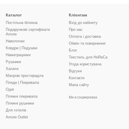
Каталог
Клієнтам
Постільна білизна
Вхід до кабінету
Подарункові сертифікати
Про нас
Amore
Оплата і доставка
Наволочки
Обмін та повернення
Ковдри | Подушки
Блог
Наматрацники
Текстиль для HoReCa
Рушники
Угода користувача
Халати
Відгуки
Махрові простирадла
Контакти
Пледи | Покривала
Мапа сайту
Одяг
Пляжні покривала
Ми в соцмережах
Пляжні рушники
Для готелів
Amore Outlet