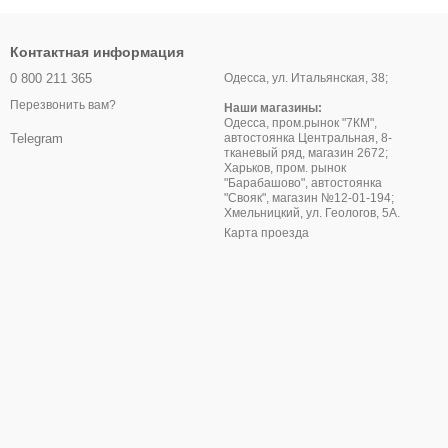
Контактная информация
0 800 211 365
Одесса, ул. Итальянская, 38;
Перезвонить вам?
Наши магазины:
Одесса, пром.рынок "7КМ",
автостоянка Центральная, 8-
Telegram
тканевый ряд, магазин 2672;
Харьков, пром. рынок
"Барабашово", автостоянка
"Свояк", магазин №12-01-194;
Хмельницкий, ул. Геологов, 5А.
Карта проезда