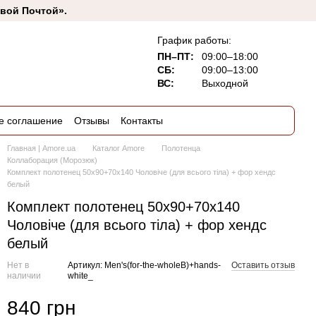
овой Почтой».
График работы:
ПН–ПТ:
09:00–18:00
СБ:
09:00–13:00
ВС:
Выходной
е соглашение
Отзывы
Контакты
Главная | Amore.ua
Каталог Amore
Полотенца
Коллаборация (Морозюк)
Комплект полотенец 50x90+70x140 Чоловіче (для всього тіла) + фор хендс
белый
Комплект полотенец 50x90+70x140
Чоловіче (для всього тіла) + фор хендс
белый
Нет в
Артикул: Men's(for-the-wholeB)+hands-
Оставить отзыв
наличии
white_
840 грн