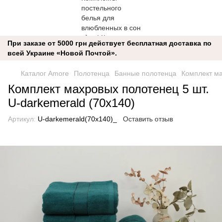
При заказе от 5000 грн действует бесплатная доставка по
всей Украине «Новой Почтой».
Каталог Amore
Полотенца
Банные полотенца
Комплект ма
Комплект махровых полотенец 5 шт.
U-darkemerald (70x140)
Артикул:
U-darkemerald(70x140)_
Оставить отзыв