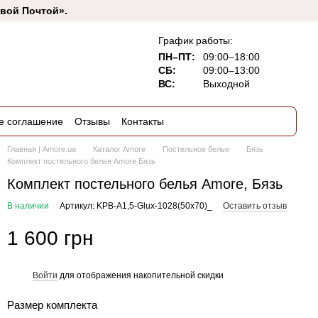
овой Почтой».
График работы:
ПН–ПТ:
09:00–18:00
СБ:
09:00–13:00
ВС:
Выходной
е соглашение
Отзывы
Контакты
Главная | Amore.ua
Каталог Amore
Постельное белье
Бязь
Комплект постельного белья Amore Бязь
Комплект постельного белья Amore, Бязь
В наличии
Артикул: KPB-A1,5-Glux-1028(50x70)_
Оставить отзыв
1 600 грн
Войти
для отображения накопительной скидки
%
Размер комплекта