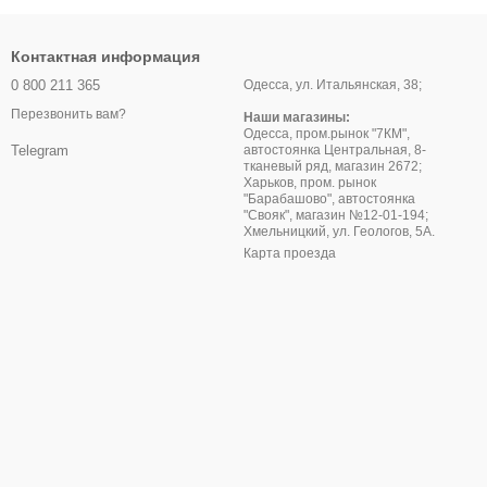
Контактная информация
0 800 211 365
Одесса, ул. Итальянская, 38;
Перезвонить вам?
Наши магазины:
Одесса, пром.рынок "7КМ",
автостоянка Центральная, 8-
Telegram
тканевый ряд, магазин 2672;
Харьков, пром. рынок
"Барабашово", автостоянка
"Свояк", магазин №12-01-194;
Хмельницкий, ул. Геологов, 5А.
Карта проезда