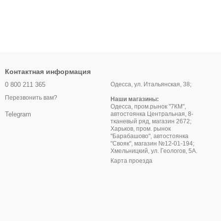
Контактная информация
0 800 211 365
Одесса, ул. Итальянская, 38;
Перезвонить вам?
Наши магазины:
Одесса, пром.рынок "7КМ",
автостоянка Центральная, 8-
Telegram
тканевый ряд, магазин 2672;
Харьков, пром. рынок
"Барабашово", автостоянка
"Свояк", магазин №12-01-194;
Хмельницкий, ул. Геологов, 5А.
Карта проезда